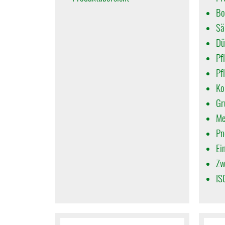
Bo
Sä
Dü
Pf
Pf
Ko
Gr
Me
Pn
Ei
Zw
IS