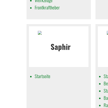
Werkzeuge
Frontkraftheber
Startseite
St
Be
St
Ba
Ra