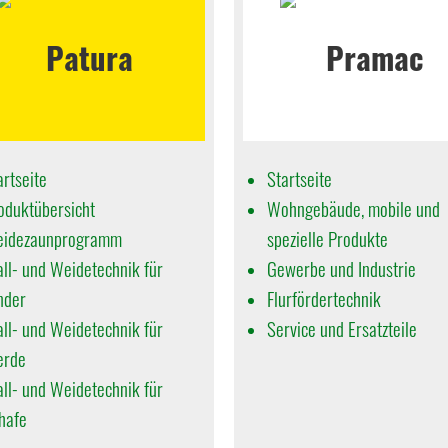
artseite
Startseite
oduktübersicht
Wohngebäude, mobile und
idezaunprogramm
spezielle Produkte
all- und Weidetechnik für
Gewerbe und Industrie
nder
Flurfördertechnik
all- und Weidetechnik für
Service und Ersatzteile
erde
all- und Weidetechnik für
hafe