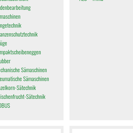
denbearbeitung
maschinen
ngetechnik
lanzenschutztechnik
lüge
mpaktscheibeneggen
ubber
chanische Sämaschinen
eumatische Sämaschinen
nzelkorn-Sätechnik
ischenfrucht-Sätechnik
OBUS