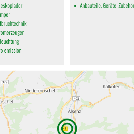
leskoplader
Anbauteile, Geräte, Zubehö
mper
fbruchtechnik
romerzeuger
leuchtung
ro emission