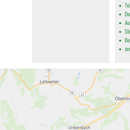
Te
Du
Au
St
Be
ze